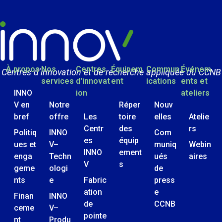
À propos
Nos
Centres
Équipem
Commun
Événem
Centres d’innovation et de recherche appliquée du CCNB
services
d'innovat
ent
ications
ents et
INNO
ion
ateliers
V en
Notre
Réper
Nouv
bref
offre
Les
toire
elles
Atelie
Centr
des
rs
Politiq
INNO
Com
es
équip
ues et
V–
muniq
Webin
INNO
ement
enga
Techn
ués
aires
V
s
geme
ologi
de
nts
e
Fabric
press
ation
e
Finan
INNO
de
CCNB
ceme
V–
pointe
nt
Produ