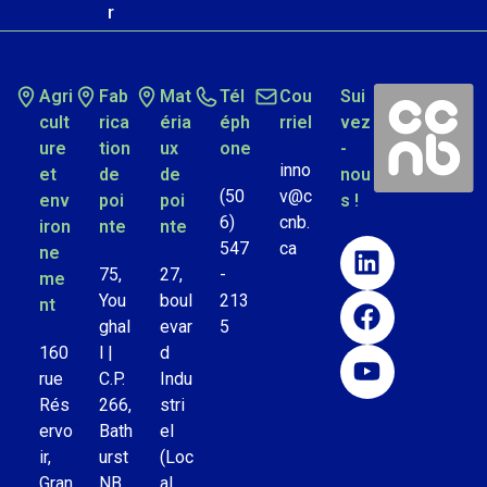
r
Agri
Fab
Mat
Tél
Cou
Sui
cult
rica
éria
éph
rriel
vez
ure
tion
ux
one
-
inno
et
de
de
nou
(50
v@c
env
poi
poi
s !
6)
cnb.
iron
nte
nte
547
ca
ne
75,
27,
-
me
You
boul
213
nt
ghal
evar
5
160
l |
d
rue
C.P.
Indu
Rés
266,
stri
ervo
Bath
el
ir,
urst
(Loc
Gran
NB
al