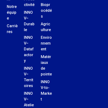
ctivité
Biopr
Notre
océdé
équip
INNO
s
e
V–
Durab
Agric
Carriè
le
ulture
res
INNO
Enviro
V–
nnem
Dataf
ent
actor
Matér
y
iaux
INNO
de
V–
pointe
Territ
INNO
oires
V-to-
INNO
Marke
V–
t
Atelie