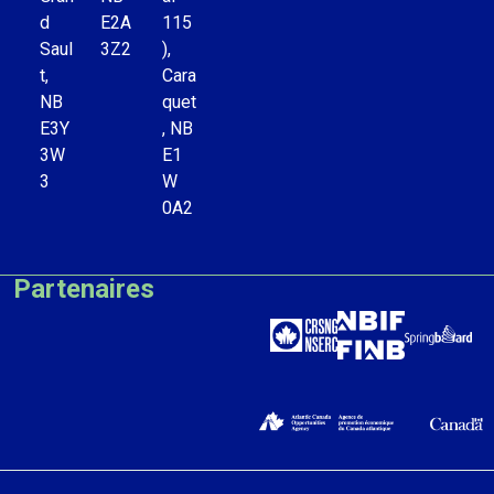
d
E2A
115
Saul
3Z2
),
t,
Cara
NB
quet
E3Y
, NB
3W
E1
3
W
0A2
Partenaires