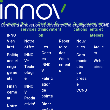
À propos
Nos
Centres
Équipem
Commun
Événem
Centres d’innovation et de recherche appliquée du CCNB
services
d'innovat
ent
ications
ents et
INNO
ion
ateliers
V en
Notre
Réper
Nouv
bref
offre
Les
toire
elles
Atelie
Centr
des
rs
Politiq
INNO
Com
es
équip
ues et
V–
muniq
Webin
INNO
ement
enga
Techn
ués
aires
V
s
geme
ologi
de
nts
e
Fabric
press
ation
e
Finan
INNO
de
CCNB
ceme
V–
pointe
nt
Produ
ctivité
Biopr
Notre
océdé