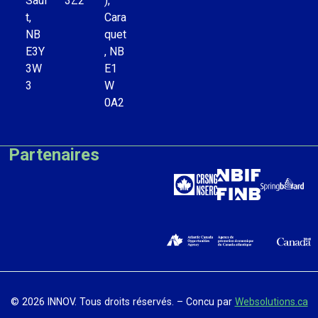
Saul
3Z2
),
t,
Cara
NB
quet
E3Y
, NB
3W
E1
3
W
0A2
Partenaires
© 2026 INNOV. Tous droits réservés. – Concu par
Websolutions.ca