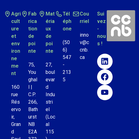
Agri
Fab
Mat
Tél
Cou
Sui
cult
rica
éria
éph
rriel
vez
ure
tion
ux
one
-
inno
et
de
de
nou
(50
v@c
env
poi
poi
s !
6)
cnb.
iron
nte
nte
547
ca
ne
75,
27,
-
me
You
boul
213
nt
ghal
evar
5
160
l |
d
rue
C.P.
Indu
Rés
266,
stri
ervo
Bath
el
ir,
urst
(Loc
Gran
NB
al
d
E2A
115