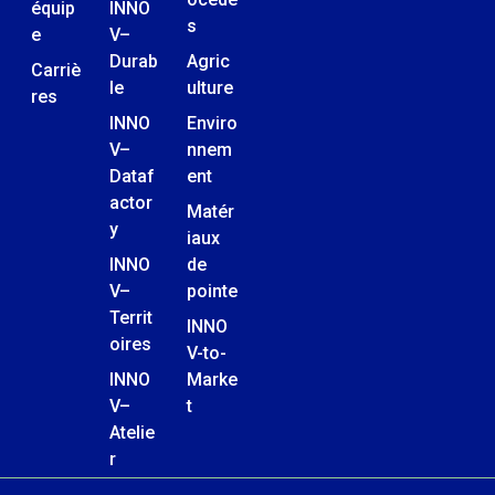
équip
INNO
s
e
V–
Durab
Agric
Carriè
le
ulture
res
INNO
Enviro
V–
nnem
Dataf
ent
actor
Matér
y
iaux
INNO
de
V–
pointe
Territ
INNO
oires
V-to-
INNO
Marke
V–
t
Atelie
r