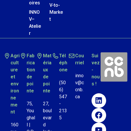
oires
V-to-
INNO
Marke
V–
t
Atelie
r
Agri
Fab
Mat
Tél
Cou
Sui
cult
rica
éria
éph
rriel
vez
ure
tion
ux
one
-
inno
et
de
de
nou
(50
v@c
env
poi
poi
s !
6)
cnb.
iron
nte
nte
547
ca
ne
75,
27,
-
me
You
boul
213
nt
ghal
evar
5
160
l |
d