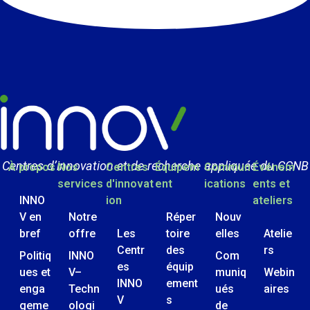
Centres d’innovation et de recherche appliquée du CCNB
À propos
Nos
Centres
Équipem
Commun
Événem
services
d'innovat
ent
ications
ents et
INNO
ion
ateliers
V en
Notre
Réper
Nouv
bref
offre
Les
toire
elles
Atelie
Centr
des
rs
Politiq
INNO
Com
es
équip
ues et
V–
muniq
Webin
INNO
ement
enga
Techn
ués
aires
V
s
geme
ologi
de