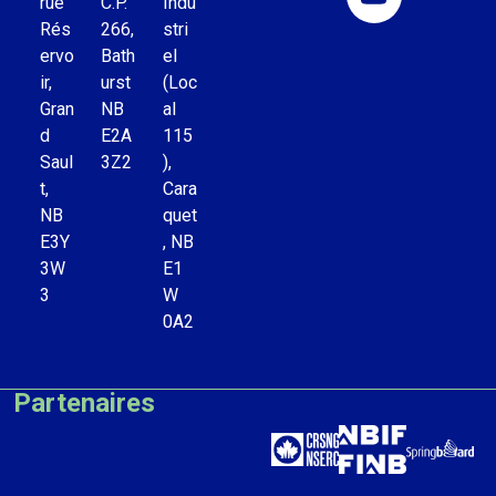
rue
C.P.
Indu
Rés
266,
stri
ervo
Bath
el
ir,
urst
(Loc
Gran
NB
al
d
E2A
115
Saul
3Z2
),
t,
Cara
NB
quet
E3Y
, NB
3W
E1
3
W
0A2
Partenaires