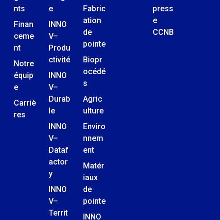
nts
e
Fabric
press
ation
e
Finan
INNO
de
CCNB
ceme
V–
pointe
nt
Produ
ctivité
Biopr
Notre
océdé
équip
INNO
s
e
V–
Durab
Agric
Carriè
le
ulture
res
INNO
Enviro
V–
nnem
Dataf
ent
actor
Matér
y
iaux
INNO
de
V–
pointe
Territ
INNO