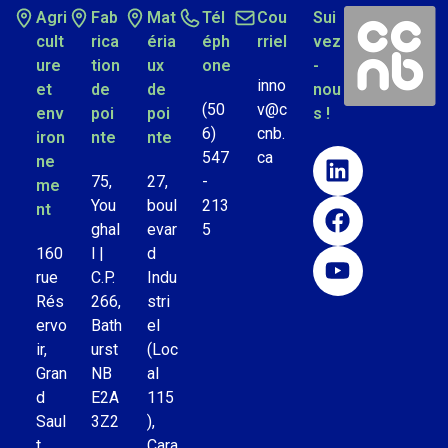
Agri
Fab
Mat
Tél
Cou
Sui
cult
rica
éria
éph
rriel
vez
ure
tion
ux
one
-
inno
et
de
de
nou
(50
v@c
env
poi
poi
s !
6)
cnb.
iron
nte
nte
547
ca
ne
75,
27,
-
me
You
boul
213
nt
ghal
evar
5
160
l |
d
rue
C.P.
Indu
Rés
266,
stri
ervo
Bath
el
ir,
urst
(Loc
Gran
NB
al
d
E2A
115
Saul
3Z2
),
t,
Cara