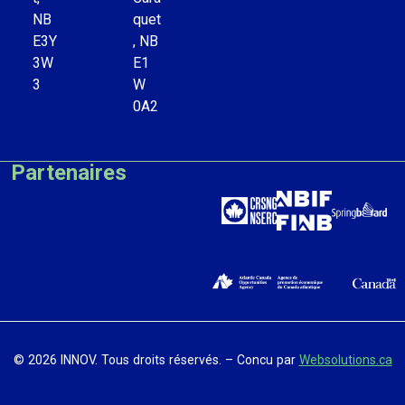
NB
quet
E3Y
, NB
3W
E1
3
W
0A2
Partenaires
© 2026 INNOV. Tous droits réservés. – Concu par
Websolutions.ca