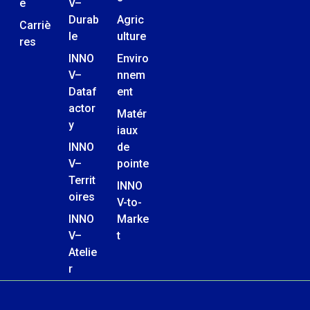
e
V–
Durab
Agric
Carriè
le
ulture
res
INNO
Enviro
V–
nnem
Dataf
ent
actor
Matér
y
iaux
INNO
de
V–
pointe
Territ
INNO
oires
V-to-
INNO
Marke
V–
t
Atelie
r