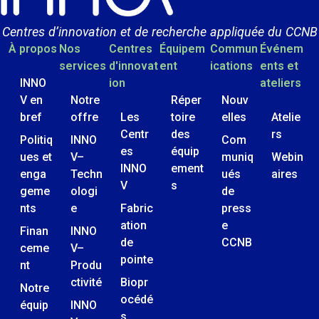
Centres d’innovation et de recherche appliquée du CCNB
À propos
Nos
Centres
Équipem
Commun
Événem
services
d'innovat
ent
ications
ents et
INNO
ion
ateliers
V en
Notre
Réper
Nouv
bref
offre
Les
toire
elles
Atelie
Centr
des
rs
Politiq
INNO
Com
es
équip
ues et
V–
muniq
Webin
INNO
ement
enga
Techn
ués
aires
V
s
geme
ologi
de
nts
e
Fabric
press
ation
e
Finan
INNO
de
CCNB
ceme
V–
pointe
nt
Produ
ctivité
Biopr
Notre
océdé
équip
INNO
s