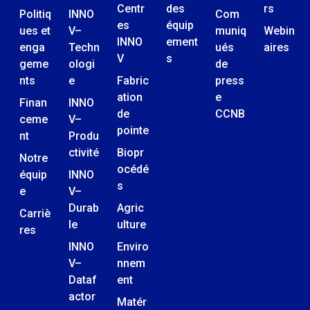
Centr
des
rs
Politiq
INNO
Com
es
équip
ues et
V–
muniq
Webin
INNO
ement
enga
Techn
ués
aires
V
s
geme
ologi
de
nts
e
Fabric
press
ation
e
Finan
INNO
de
CCNB
ceme
V–
pointe
nt
Produ
ctivité
Biopr
Notre
océdé
équip
INNO
s
e
V–
Durab
Agric
Carriè
le
ulture
res
INNO
Enviro
V–
nnem
Dataf
ent
actor
Matér