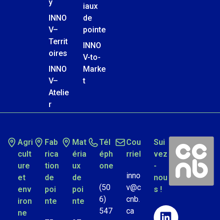
y
iaux
INNO
de
V–
pointe
Territ
INNO
oires
V-to-
INNO
Marke
V–
t
Atelie
r
Agri
Fab
Mat
Tél
Cou
Sui
cult
rica
éria
éph
rriel
vez
ure
tion
ux
one
-
inno
et
de
de
nou
(50
v@c
env
poi
poi
s !
6)
cnb.
iron
nte
nte
547
ca
ne