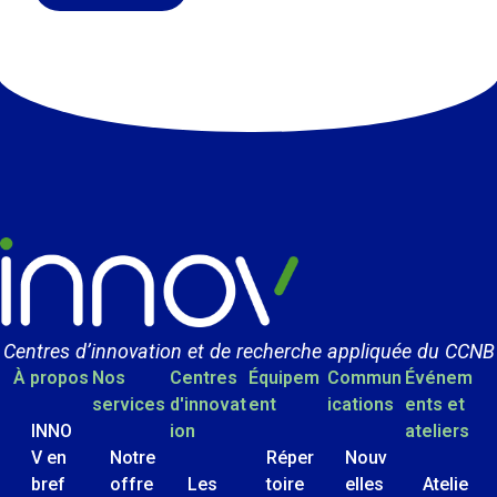
Centres d’innovation et de recherche appliquée du CCNB
À propos
Nos
Centres
Équipem
Commun
Événem
services
d'innovat
ent
ications
ents et
INNO
ion
ateliers
V en
Notre
Réper
Nouv
bref
offre
Les
toire
elles
Atelie