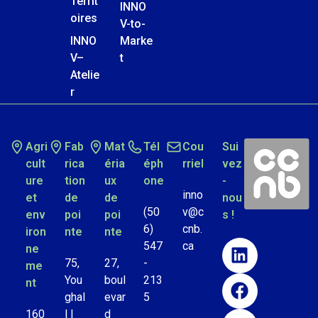
Territ
INNO
oires
V-to-
INNO
Marke
V–
t
Atelie
r
Agri
Fab
Mat
Tél
Cou
Sui
cult
rica
éria
éph
rriel
vez
ure
tion
ux
one
-
inno
et
de
de
nou
(50
v@c
env
poi
poi
s !
6)
cnb.
iron
nte
nte
547
ca
ne
75,
27,
-
me
You
boul
213
nt
ghal
evar
5
160
l |
d