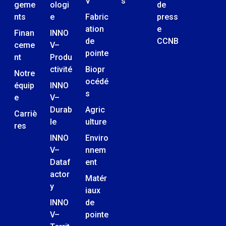
V
s
geme
ologi
de
nts
e
Fabric
press
ation
e
Finan
INNO
de
CCNB
ceme
V–
pointe
nt
Produ
ctivité
Biopr
Notre
océdé
équip
INNO
s
e
V–
Durab
Agric
Carriè
le
ulture
res
INNO
Enviro
V–
nnem
Dataf
ent
actor
Matér
y
iaux
INNO
de
V–
pointe