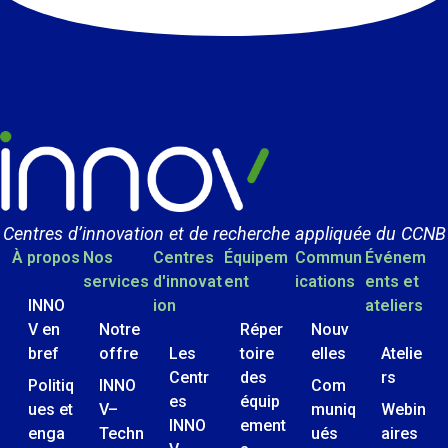
Centres d’innovation et de recherche appliquée du CCNB
À propos
Nos
Centres
Équipem
Commun
Événem
services
d'innovat
ent
ications
ents et
INNO
ion
ateliers
V en
Notre
Réper
Nouv
bref
offre
Les
toire
elles
Atelie
Centr
des
rs
Politiq
INNO
Com
es
équip
ues et
V–
muniq
Webin
INNO
ement
enga
Techn
ués
aires