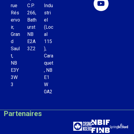
rue
C.P.
Indu
Rés
266,
stri
ervo
Bath
el
ir,
urst
(Loc
Gran
NB
al
d
E2A
115
Saul
3Z2
),
t,
Cara
NB
quet
E3Y
, NB
3W
E1
3
W
0A2
Partenaires