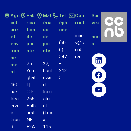
Agri
Fab
Mat
Tél
Cou
Sui
cult
rica
éria
éph
rriel
vez
ure
tion
ux
one
-
inno
et
de
de
nou
(50
v@c
env
poi
poi
s !
6)
cnb.
iron
nte
nte
547
ca
ne
75,
27,
-
me
You
boul
213
nt
ghal
evar
5
160
l |
d
rue
C.P.
Indu
Rés
266,
stri
ervo
Bath
el
ir,
urst
(Loc
Gran
NB
al
d
E2A
115