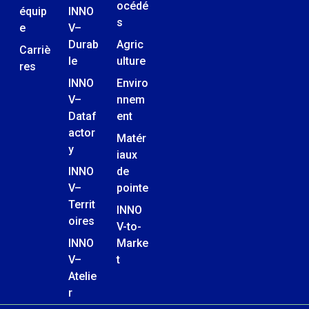
océdé
équip
INNO
s
e
V–
Durab
Agric
Carriè
le
ulture
res
INNO
Enviro
V–
nnem
Dataf
ent
actor
Matér
y
iaux
INNO
de
V–
pointe
Territ
INNO
oires
V-to-
INNO
Marke
V–
t
Atelie
r