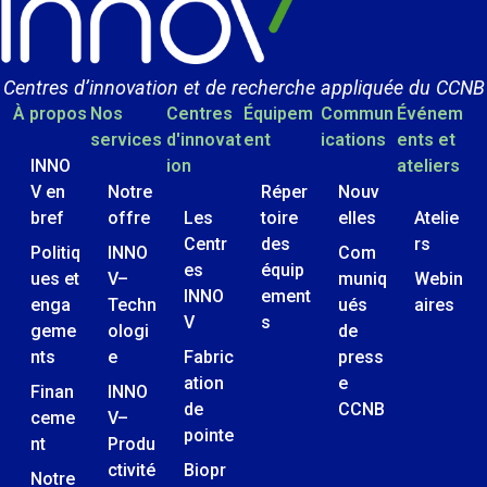
Centres d’innovation et de recherche appliquée du CCNB
À propos
Nos
Centres
Équipem
Commun
Événem
services
d'innovat
ent
ications
ents et
INNO
ion
ateliers
V en
Notre
Réper
Nouv
bref
offre
Les
toire
elles
Atelie
Centr
des
rs
Politiq
INNO
Com
es
équip
ues et
V–
muniq
Webin
INNO
ement
enga
Techn
ués
aires
V
s
geme
ologi
de
nts
e
Fabric
press
ation
e
Finan
INNO
de
CCNB
ceme
V–
pointe
nt
Produ
ctivité
Biopr
Notre