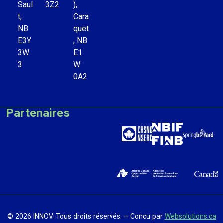
Saul
3Z2
),
t,
Cara
NB
quet
E3Y
, NB
3W
E1
3
W
0A2
Partenaires
© 2026 INNOV. Tous droits réservés. – Concu par
Websolutions.ca